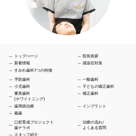
トップぺージ
院長挨拶
新着情報
感染症対策
すみれ歯科7つの特徴
予防歯科
一般歯科
小児歯科
子どもの矯正歯科
審美歯科
矯正歯科
(ホワイトニング)
歯周病治療
インプラント
義歯
口腔育成プロジェクト
治療の流れ/
歯ナラボ
よくある質問
スタッフ紹介